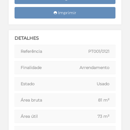
Imprimir
DETALHES
Referência
PT001/0121
Finalidade
Arrendamento
Estado
Usado
Área bruta
81 m²
Área útil
73 m²