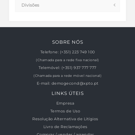
Divisões
SOBRE NÓS
Telefone:
(+351) 223 749 100
(Chamada para a rede fixa nacional)
Telemóvel:
(+351) 937 777 777
(Chamada para a rede móvel nacional)
E-mail:
demogecond@xpto.pt
LINKS ÚTEIS
Empresa
Termos de Uso
Resolução Alternativa de Litígios
Livro de Reclamações
Comprar / vender / arrendar