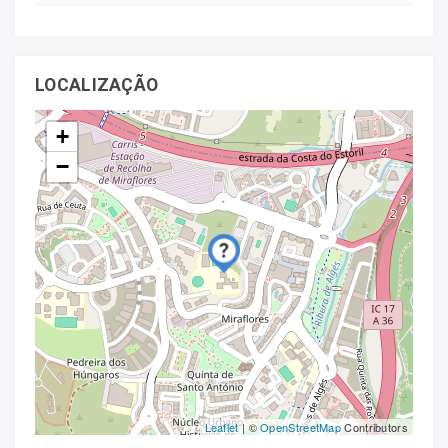
LOCALIZAÇÃO
+
−
Leaflet
| ©
OpenStreetMap
Contributors