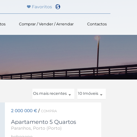
Favoritos
tos
Comprar / Vender / Arrendar
Contactos
Powered by
Os mais recentes
10 Imóveis
2 000 000 €
/
COMPRA
Apartamento 5 Quartos
Paranhos, Porto (Porto)
hehegege