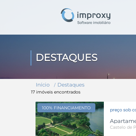
DESTAQUES
Início
Destaques
17 imóveis encontrados
100% FINANCIAMENTO
preço sob c
Apartame
Castelo de P