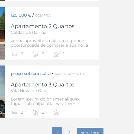
120 000 €
/
COMPRA
Apartamento 2 Quartos
Caldas da Rainha
venha aproveitar mais uma grande
oportunidade de comprar a sua nova
casa por um preço fantástico.
2
2
1
Incrivel T2 para visita
preço sob consulta
/
ARRENDAMENTO
Apartamento 3 Quartos
Vila Nova de Gaia
Lorem ipsum dolor amet aliquip
fugiat tbh culpa offal whatever
unicorn direct trade squid. Af hell of
3
2
1
exercitation laboris echo park selfies.
Ea pop-up id, shaman quis master
cleanse nostrud vape dolor
incididunt wayfarers paleo. Yr man
bun single-origin coffee, enim
1
2
seguinte