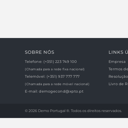
cozinha tot
piscina inte
centralizado
elevador inte
poucos minu
Shopping e d
Isenção das 
custos proce
provisórios
todo o seu 
financiamen
melhores so
SOBRE NÓS
LINKS Ú
Acompanham
escritura. V
Mediação Imo
Telefone:
(+351) 223 749 100
Empresa
Termos d
(Chamada para a rede fixa nacional)
Telemóvel:
(+351) 937 777 777
Resolução 
Livro de 
(Chamada para a rede móvel nacional)
E-mail:
demogecond@xpto.pt
© 2026 Demo Portugal ®. Todos os direitos reservados.