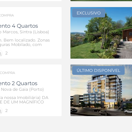
com ótimos acessos às
ra Lisboa.
EXCLUSIVO
COMPRA
nto 4 Quartos
 Marcos, Sintra (Lisboa)
. Bem localizado. Zonas
guras Mobilado, com
vada. Boas áreas, lugar
2
e boa acessibilidade
ÚLTIMO DISPONÍVEL
COMPRA
nto 2 Quartos
a Nova de Gaia (Porto)
a nossa Imobiliária) DA
 E DE UM MAGNÍFICO
NO MEDITERRÂNEO, EM
2
 PENSÃO COMPLETA,
SOAS. IMÓVEL DE
% FINANCIADO C/
EAD. Magnífica
em Sintra. Dispõe de