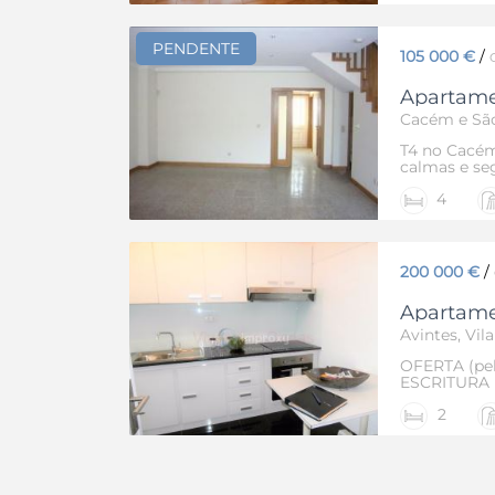
serviços e 
vias de e pa
PENDENTE
105 000 €
/
Apartame
Cacém e São
T4 no Cacém
calmas e se
cozinha reno
4
de garagem 
200 000 €
/
Apartame
Avintes, Vil
OFERTA (pel
ESCRITURA
CRUZEIRO 
2
REGIME DE
PARA 2 PES
BANCO 100
ÓPTIMO SPR
moradia V3 