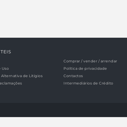
almente equipada,
rior, ar condicionado
, aspiração central e
rior. Localiza-se a
tos do Cascais
os principais acessos.
despesas de avaliação,
ssuais e registos
. Fazemos a gestão de
processo de
to, sempre c/ as
luções do mercado.
TEIS
ento pré e pós-
iver nas Ondas -
biliária, Lda.
Comprar / vender / arrendar
e Uso
Política de privacidade
Alternativa de Litígios
Contactos
Reclamações
Intermediários de Crédito