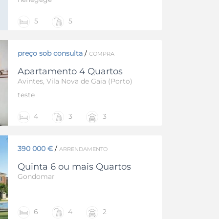
5
5
preço sob consulta
/
COMPRA
Apartamento 4 Quartos
Avintes, Vila Nova de Gaia (Porto)
teste
4
3
3
390 000 €
/
ARRENDAMENTO
Quinta 6 ou mais Quartos
Gondomar
6
4
2