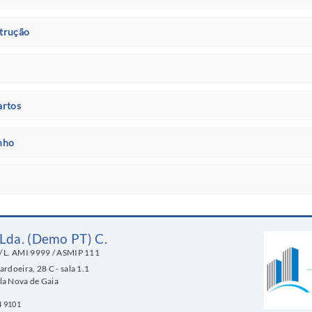
trução
artos
nho
 Lda. (Demo PT) C.
/
L. AMI
9999 /
ASMIP
111
Sardoeira, 28 C - sala 1.1
ila Nova de Gaia
4 9101