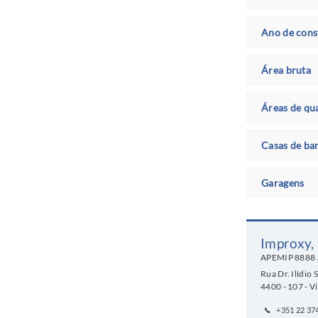
Ano de cons
Área bruta
Áreas de qu
Casas de ba
Garagens
Improxy,
APEMIP
8888 
Rua Dr. Ilídio 
4400 - 107 - V
+351 22 37