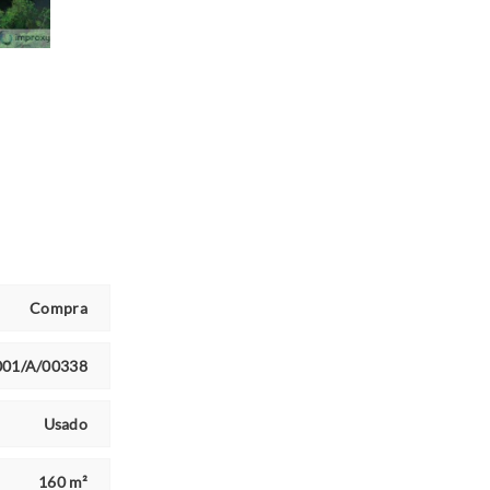
Compra
001/A/00338
Usado
160 m²