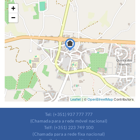
+
−
Leaflet
| ©
OpenStreetMap
Contributors
Tel: (+351) 937 777 777
(Chamada para a rede móvel nacional)
Telf: (+351) 223 749 100
(Chamada para a rede fixa nacional)